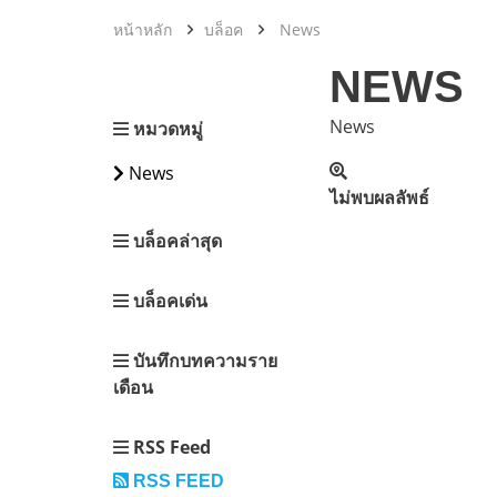
หน้าหลัก
บล็อค
News
NEWS
News
หมวดหมู่
News
ไม่พบผลลัพธ์
บล็อคล่าสุด
บล็อคเด่น
บันทึกบทความราย
เดือน
RSS Feed
RSS FEED